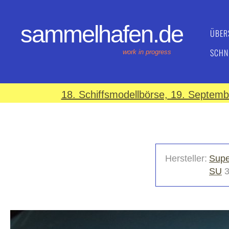
sammelhafen.de
ÜBER
SCHN
work in progress
18. Schiffsmodellbörse, 19. Septem
Hersteller:
Supe
SU
3