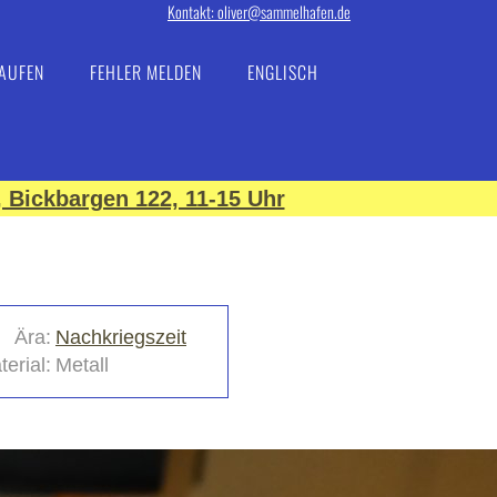
Kontakt: oliver@sammelhafen.de
AUFEN
FEHLER MELDEN
ENGLISCH
 Bickbargen 122, 11-15 Uhr
Ära:
Nachkriegszeit
erial:
Metall