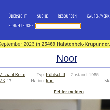
ÜBERSICHT
SUCHE
RESOURCEN
KAUFEN/VERK
SCHNELLSUCHE:
. September 2026
in 25469 Halstenbek-Krupunder,
Noor
Michael Kelm
Typ:
Kühlschiff
Zustand:
1985
MK
17
Nation:
Iran
Mat
Fehler melden