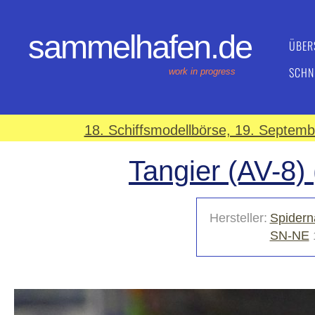
sammelhafen.de
ÜBER
SCHN
work in progress
18. Schiffsmodellbörse, 19. Septem
Tangier (AV-8) 
Hersteller:
Spidern
SN-NE