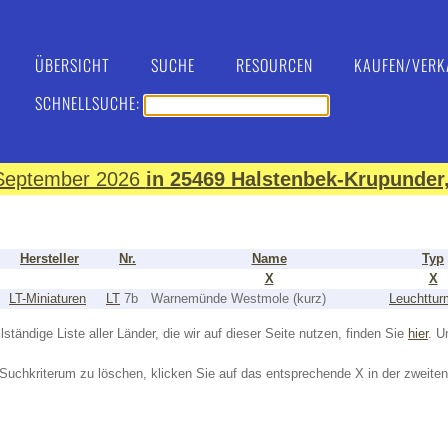
ÜBERSICHT
SUCHE
RESOURCEN
KAUFEN/VERK
SCHNELLSUCHE:
. September 2026
in 25469 Halstenbek-Krupunder,
Hersteller
Nr.
Name
Typ
X
X
LT-Miniaturen
LT
7b
Warnemünde Westmole (kurz)
Leuchttur
lständige Liste aller Länder, die wir auf dieser Seite nutzen, finden Sie
hier
. U
Suchkriterum zu löschen, klicken Sie auf das entsprechende X in der zweiten