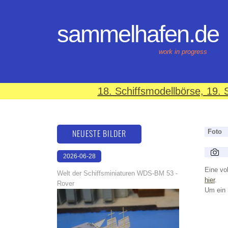
sammelhafen.de
work in progress
18. Schiffsmodellbörse, 19
NEUESTE BILDER
Foto
2026-06-28
17:08:46
Eine vol
Welt der Schiffsminiaturen WDS-BM 53 -
hier
.
Rover
Um ein 