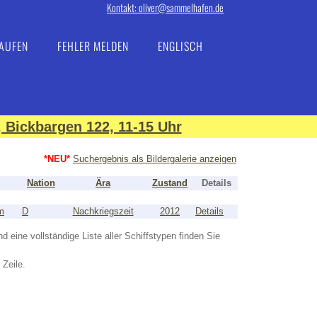
Kontakt: oliver@sammelhafen.de
AUFEN
FEHLER MELDEN
ENGLISCH
 Bickbargen 122, 11-15 Uhr
*NEU*
Suchergebnis als Bildergalerie anzeigen
Nation
Ära
Zustand
Details
m
D
Nachkriegszeit
2012
Details
nd eine vollständige Liste aller Schiffstypen finden Sie
 Zeile.