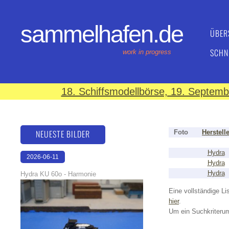
sammelhafen.de
ÜBER
SCHN
work in progress
18. Schiffsmodellbörse, 19. Septem
NEUESTE BILDER
Foto
Herstell
Hydra
2026-06-11
Hydra
18:24:34
Hydra
Hydra KU 60o - Harmonie
Eine vollständige Lis
hier
.
Um ein Suchkriterum