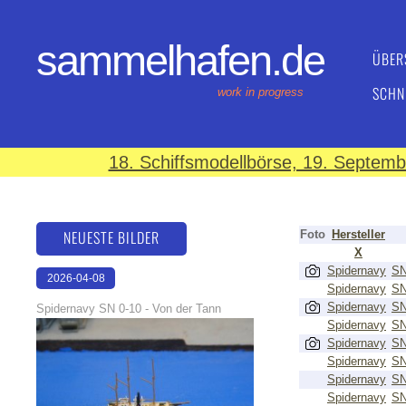
sammelhafen.de
ÜBER
SCHN
work in progress
18. Schiffsmodellbörse, 19. Septem
NEUESTE BILDER
Foto
Hersteller
X
Spidernavy
S
2026-04-08
Spidernavy
S
18:38:07
Spidernavy
S
Spidernavy SN 0-10 - Von der Tann
Spidernavy
S
Spidernavy
S
Spidernavy
S
Spidernavy
S
Spidernavy
S