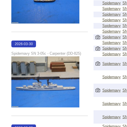
Spidernavy
S
Spidernavy
S
Spidernavy
S
Spidernavy
S
Spidernavy
S
Spidernavy
S
Spidernavy
S
Spidernavy
S
2026-03-30
Spidernavy
S
19:00:18
Spidernavy SN 3-05c - Carpenter (DD-825)
Spidernavy
S
Spidernavy
S
Spidernavy
S
Spidernavy
S
Spidernavy
S
Spidernavy
S
Spidernavy
S