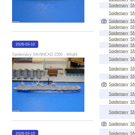
Spidernavy
S
Spidernavy
S
Spidernavy
S
Spidernavy
SN
Spidernavy
SN
Spidernavy
SN
2026-03-10
Spidernavy
SN
Spidernavy
SN
16:57:17
Spidernavy SN-NNCAD 2305 - Wright
Spidernavy
SN
Spidernavy
SN
Spidernavy
SN
Spidernavy
SN
Spidernavy
SN
Spidernavy
SN
Spidernavy
SN
Spidernavy
SN
Spidernavy
SN
2026-03-10