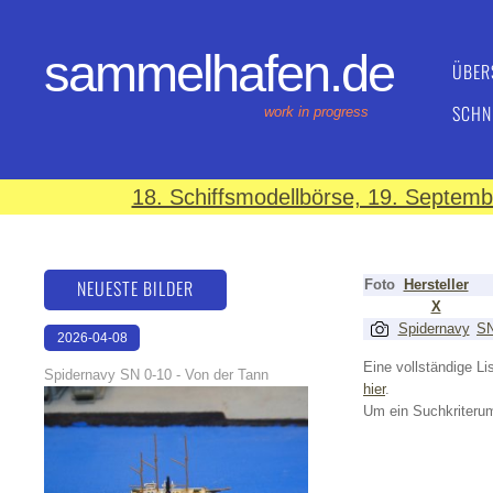
sammelhafen.de
ÜBER
SCHN
work in progress
18. Schiffsmodellbörse, 19. Septem
NEUESTE BILDER
Foto
Hersteller
X
Spidernavy
S
2026-04-08
18:38:07
Eine vollständige Lis
Spidernavy SN 0-10 - Von der Tann
hier
.
Um ein Suchkriterum