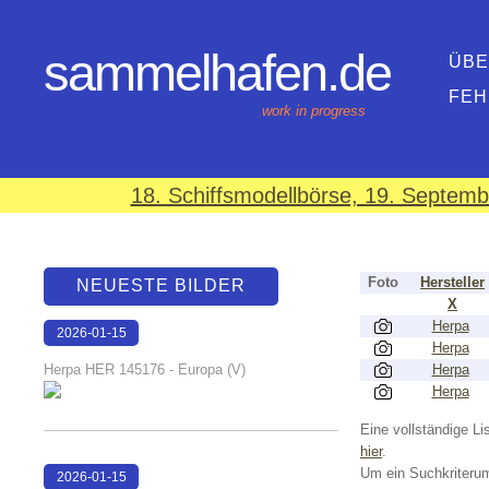
sammelhafen.de
ÜBE
FEH
work in progress
18. Schiffsmodellbörse, 19. Septem
Foto
Hersteller
NEUESTE BILDER
X
Herpa
2026-01-15
Herpa
16:37:58
Herpa HER 145176 - Europa (V)
Herpa
Herpa
Eine vollständige Lis
hier
.
Um ein Suchkriterum
2026-01-15