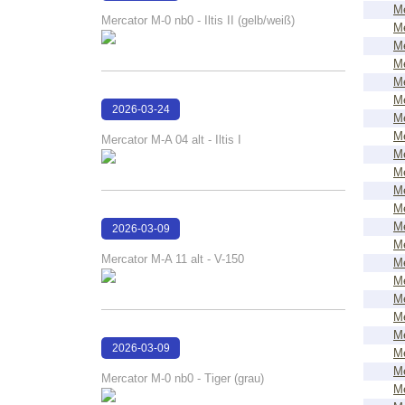
Me
15:58:40
Mercator M-0 nb0 - Iltis II (gelb/weiß)
Me
Me
Me
Me
Me
2026-03-24
Me
15:46:11
Me
Mercator M-A 04 alt - Iltis I
Me
Me
Me
Me
Me
2026-03-09
Me
16:08:15
Mercator M-A 11 alt - V-150
Me
Me
Me
Me
Me
2026-03-09
Me
16:07:37
Me
Mercator M-0 nb0 - Tiger (grau)
Me