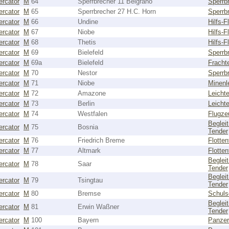
rcator
M
64
Sperrbrecher 11 Belgrano
Sperrb
rcator
M
65
Sperrbrecher 27 H.C. Horn
Sperrb
rcator
M
66
Undine
Hilfs-F
rcator
M
67
Niobe
Hilfs-F
rcator
M
68
Thetis
Hilfs-F
rcator
M
69
Bielefeld
Sperrb
rcator
M
69a
Bielefeld
Fracht
rcator
M
70
Nestor
Sperrb
rcator
M
71
Niobe
Minenl
rcator
M
72
Amazone
Leicht
rcator
M
73
Berlin
Leicht
rcator
M
74
Westfalen
Flugze
Begleit
rcator
M
75
Bosnia
Tender
rcator
M
76
Friedrich Breme
Flotten
rcator
M
77
Altmark
Flotten
Begleit
rcator
M
78
Saar
Tender
Begleit
rcator
M
79
Tsingtau
Tender
rcator
M
80
Bremse
Schuls
Begleit
rcator
M
81
Erwin Waßner
Tender
rcator
M
100
Bayern
Panzer