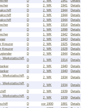
recher
D
2. WK
1941
Details
recher
D
2. WK
1941
Details
lakschiff
D
2. WK
1944
Details
lakschiff
D
2. WK
1944
Details
lakschiff
D
2. WK
1944
Details
recher
D
1. WK
1914
Details
er
D
1. WK
1898
Details
recher
D
1. WK
1942
Details
eger
D
2. WK
1943
Details
er Kreuzer
D
2. WK
1925
Details
er Kreuzer
D
2. WK
1928
Details
ugtender
D
2. WK
1944
Details
-, Werkstattschiff,
D
1. WK
1914
Details
tanker
D
2. WK
1940
Details
tanker
D
2. WK
1940
Details
-, Werkstattschiff,
D
2. WK
1934
Details
-, Werkstattschiff,
D
2. WK
1934
Details
chiff
D
2. WK
1939
Details
-, Werkstattschiff,
D
2. WK
1939
Details
schiff
D
vor 1900
1881
Details