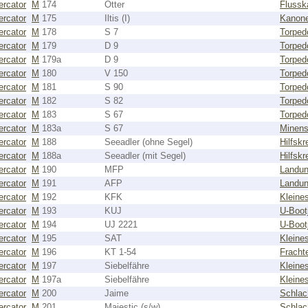
rcator
M
174
Otter
Flussk
rcator
M
175
Iltis (I)
Kanon
rcator
M
178
S 7
Torped
rcator
M
179
D 9
Torped
rcator
M
179a
D 9
Torped
rcator
M
180
V 150
Torped
rcator
M
181
S 90
Torped
rcator
M
182
S 82
Torped
rcator
M
183
S 67
Torped
rcator
M
183a
S 67
Minens
rcator
M
188
Seeadler (ohne Segel)
Hilfskr
rcator
M
188a
Seeadler (mit Segel)
Hilfskr
rcator
M
190
MFP
Landun
rcator
M
191
AFP
Landun
rcator
M
192
KFK
Kleine
rcator
M
193
KUJ
U-Boot
rcator
M
194
UJ 2221
U-Boot
rcator
M
195
SAT
Kleine
rcator
M
196
KT 1-54
Fracht
rcator
M
197
Siebelfähre
Kleine
rcator
M
197a
Siebelfähre
Kleine
rcator
M
200
Jaime
Schlac
rcator
M
201
Majestic (s/w)
Schlac