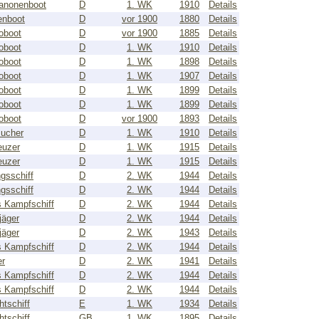
anonenboot
D
1. WK
1910
Details
enboot
D
vor 1900
1880
Details
oboot
D
vor 1900
1885
Details
oboot
D
1. WK
1910
Details
oboot
D
1. WK
1898
Details
oboot
D
1. WK
1907
Details
oboot
D
1. WK
1899
Details
oboot
D
1. WK
1899
Details
oboot
D
vor 1900
1893
Details
ucher
D
1. WK
1910
Details
euzer
D
1. WK
1915
Details
euzer
D
1. WK
1915
Details
gsschiff
D
2. WK
1944
Details
gsschiff
D
2. WK
1944
Details
s Kampfschiff
D
2. WK
1944
Details
jäger
D
2. WK
1944
Details
jäger
D
2. WK
1943
Details
s Kampfschiff
D
2. WK
1944
Details
er
D
2. WK
1941
Details
s Kampfschiff
D
2. WK
1944
Details
s Kampfschiff
D
2. WK
1944
Details
htschiff
E
1. WK
1934
Details
htschiff
GB
1. WK
1895
Details