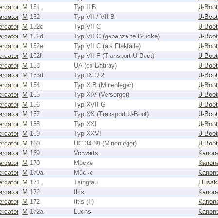
rcator
M
151
Typ II B
U-Boot
rcator
M
152
Typ VII / VII B
U-Boot
rcator
M
152c
Typ VII C
U-Boot
rcator
M
152d
Typ VII C (gepanzerte Brücke)
U-Boot
rcator
M
152e
Typ VII C (als Flakfalle)
U-Boot
rcator
M
152f
Typ VII F (Transport U-Boot)
U-Boot
rcator
M
153
UA (ex Batiray)
U-Boot
rcator
M
153d
Typ IX D 2
U-Boot
rcator
M
154
Typ X B (Minenleger)
U-Boot
rcator
M
155
Typ XIV (Versorger)
U-Boot
rcator
M
156
Typ XVII G
U-Boot
rcator
M
157
Typ XX (Transport U-Boot)
U-Boot
rcator
M
158
Typ XXI
U-Boot
rcator
M
159
Typ XXVI
U-Boot
rcator
M
160
UC 34-39 (Minenleger)
U-Boot
rcator
M
169
Vorwärts
Kanon
rcator
M
170
Mücke
Kanon
rcator
M
170a
Mücke
Kanon
rcator
M
171
Tsingtau
Flussk
rcator
M
172
Iltis
Kanon
rcator
M
172
Iltis (II)
Kanon
rcator
M
172a
Luchs
Kanon