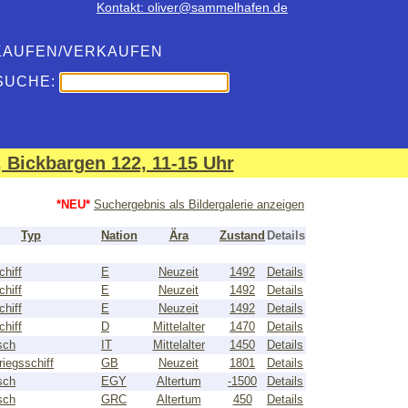
Kontakt: oliver@sammelhafen.de
KAUFEN/VERKAUFEN
SUCHE:
 Bickbargen 122, 11-15 Uhr
*NEU*
Suchergebnis als Bildergalerie anzeigen
Typ
Nation
Ära
Zustand
Details
chiff
E
Neuzeit
1492
Details
chiff
E
Neuzeit
1492
Details
chiff
E
Neuzeit
1492
Details
chiff
D
Mittelalter
1470
Details
sch
IT
Mittelalter
1450
Details
riegsschiff
GB
Neuzeit
1801
Details
sch
EGY
Altertum
-1500
Details
sch
GRC
Altertum
450
Details