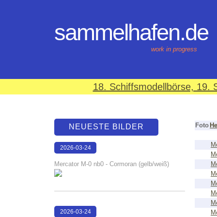
sammelhafen.de
work in progress
18. Schiffsmodellbörse, 19
Foto
He
NEUESTE BILDER
Me
2026-03-24
Me
16:02:20
Mercator M-0 nb0 - Cormoran (gelb/weiß)
Me
Me
Me
Me
Me
2026-03-24
Me