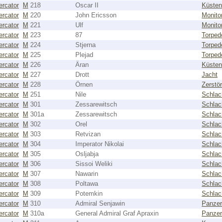
rcator
M
218
Oscar II
Küsten
rcator
M
220
John Ericsson
Monito
rcator
M
221
Ulf
Monito
rcator
M
223
87
Torped
rcator
M
224
Stjerna
Torped
rcator
M
225
Plejad
Torped
rcator
M
226
Äran
Küsten
rcator
M
227
Drott
Jacht
rcator
M
228
Örnen
Zerstör
rcator
M
251
Nile
Schlac
rcator
M
301
Zessarewitsch
Schlac
rcator
M
301a
Zessarewitsch
Schlac
rcator
M
302
Orel
Schlac
rcator
M
303
Retvizan
Schlac
rcator
M
304
Imperator Nikolai
Schlac
rcator
M
305
Osljabja
Schlac
rcator
M
306
Sissoi Weliki
Schlac
rcator
M
307
Nawarin
Schlac
rcator
M
308
Poltawa
Schlac
rcator
M
309
Potemkin
Schlac
rcator
M
310
Admiral Senjawin
Panzer
rcator
M
310a
General Admiral Graf Apraxin
Panzer