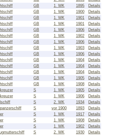
htschiff
GB
1. WK
1895
Details
htschiff
GB
1. WK
1900
Details
htschiff
GB
1. WK
1901
Details
htschiff
GB
1. WK
1901
Details
htschiff
GB
1. WK
1906
Details
htschiff
GB
1. WK
1902
Details
htschiff
GB
1. WK
1906
Details
htschiff
GB
1. WK
1903
Details
htschiff
GB
1. WK
1906
Details
htschiff
GB
1. WK
1904
Details
htschiff
GB
1. WK
1904
Details
htschiff
GB
1. WK
1904
Details
htschiff
GB
1. WK
1905
Details
htschiff
GB
1. WK
1908
Details
kreuzer
S
1. WK
1905
Details
kreuzer
S
1. WK
1906
Details
schiff
S
2. WK
1934
Details
panzerschiff
S
vor 1900
1893
Details
er
S
1. WK
1917
Details
er
S
1. WK
1908
Details
er
S
1. WK
1902
Details
ugmutterschiff
S
2. WK
1930
Details