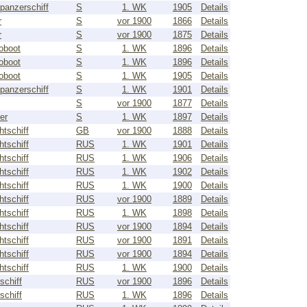
panzerschiff
S
1. WK
1905
Details
r
S
vor 1900
1866
Details
r
S
vor 1900
1875
Details
oboot
S
1. WK
1896
Details
oboot
S
1. WK
1896
Details
oboot
S
1. WK
1905
Details
panzerschiff
S
1. WK
1901
Details
S
vor 1900
1877
Details
er
S
1. WK
1897
Details
htschiff
GB
vor 1900
1888
Details
htschiff
RUS
1. WK
1901
Details
htschiff
RUS
1. WK
1906
Details
htschiff
RUS
1. WK
1902
Details
htschiff
RUS
1. WK
1900
Details
htschiff
RUS
vor 1900
1889
Details
htschiff
RUS
1. WK
1898
Details
htschiff
RUS
vor 1900
1894
Details
htschiff
RUS
vor 1900
1891
Details
htschiff
RUS
vor 1900
1894
Details
htschiff
RUS
1. WK
1900
Details
schiff
RUS
vor 1900
1896
Details
schiff
RUS
1. WK
1896
Details