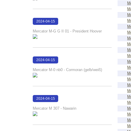
Me
Me
Me
Me
2024-04-15
Me
17:21:40
Mercator M-G G II 01 - President Hoover
Me
Me
Me
Me
Me
2024-04-15
Me
17:21:21
Me
Mercator M-0 nb0 - Cormoran (gelb/weiß)
Me
Me
Me
Me
Me
2024-04-15
Me
17:20:18
Mercator M 307 - Nawarin
Me
Me
Me
Me