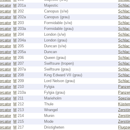
rcator
M
201a
Majestic
Schlac
rcator
M
202
Canopus (s/w)
Schlac
rcator
M
202a
Canopus (grau)
Schlac
rcator
M
203
Formidable (s/w)
Schlac
rcator
M
203a
Formidable (grau)
Schlac
rcator
M
204
London (s/w)
Schlac
rcator
M
204a
London (grau)
Schlac
rcator
M
205
Duncan (s/w)
Schlac
rcator
M
205a
Duncan
Schlac
rcator
M
206
Queen (grau)
Schlac
rcator
M
207
Swiftsure (tropen)
Schlac
rcator
M
207a
Swiftsure (grau)
Schlac
rcator
M
208
King Edward VII (grau)
Schlac
rcator
M
209
Lord Nelson (grau)
Schlac
rcator
M
210
Fylgia
Panzer
rcator
M
210a
Fylgia (grau)
Panzer
rcator
M
211
Marieholm
Spezial
rcator
M
212
Thule
Küsten
rcator
M
213
Wrangel
Zerstör
rcator
M
214
Munin
Zerstör
rcator
M
215
Mode
Zerstör
rcator
M
217
Dristigheten
Flugze