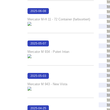
Me
Me
2025-06-08
Me
Me
17:26:01
Mercator M-H 11 - 72 Container (farbsortiert)
Me
Me
Me
Me
Me
2025-05-07
Me
17:57:51
Me
Mercator M 934 - Puteri Intan
Me
Me
Me
Me
Me
2025-05-03
Me
19:56:08
Mercator M 943 - New Vista
Me
Me
Me
Me
Me
2025-04-25
Me