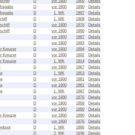
schiff
D
vor 1900
1900
Details
fregatte
D
vor 1900
1890
Details
fregatte
D
1. WK
1897
Details
chiff
D
1. WK
1908
Details
schiff
D
vor 1900
1876
Details
schiff
D
vor 1900
1890
Details
D
vor 1900
1887
Details
D
vor 1900
1893
Details
er Kreuzer
D
vor 1900
1894
Details
er Kreuzer
D
vor 1900
1892
Details
er Kreuzer
D
1. WK
1914
Details
r
D
vor 1900
1867
Details
te
D
1. WK
1853
Details
te
D
vor 1900
1881
Details
te
D
vor 1900
1881
Details
te
D
1. WK
1897
Details
D
vor 1900
1876
Details
D
vor 1900
1858
Details
D
vor 1900
1890
Details
er Kreuzer
D
vor 1900
1890
Details
D
vor 1900
1876
Details
enboot
D
1. WK
1895
Details
D
2. WK
1936
Details