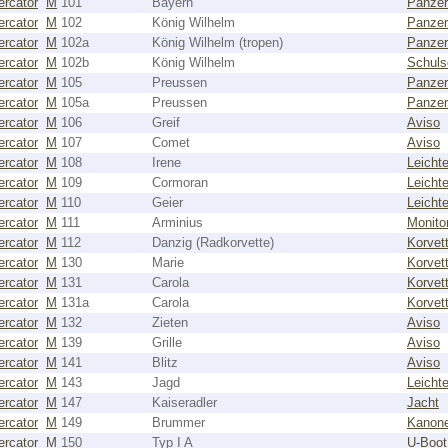
rcator
M
101
Bayern
Panzer
rcator
M
102
König Wilhelm
Panzer
rcator
M
102a
König Wilhelm (tropen)
Panzer
rcator
M
102b
König Wilhelm
Schuls
rcator
M
105
Preussen
Panzer
rcator
M
105a
Preussen
Panzer
rcator
M
106
Greif
Aviso
rcator
M
107
Comet
Aviso
rcator
M
108
Irene
Leicht
rcator
M
109
Cormoran
Leicht
rcator
M
110
Geier
Leicht
rcator
M
111
Arminius
Monito
rcator
M
112
Danzig (Radkorvette)
Korvet
rcator
M
130
Marie
Korvet
rcator
M
131
Carola
Korvet
rcator
M
131a
Carola
Korvet
rcator
M
132
Zieten
Aviso
rcator
M
139
Grille
Aviso
rcator
M
141
Blitz
Aviso
rcator
M
143
Jagd
Leicht
rcator
M
147
Kaiseradler
Jacht
rcator
M
149
Brummer
Kanon
rcator
M
150
Typ I A
U-Boot