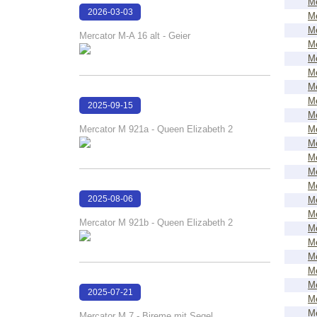
Me
2026-03-03
Me
18:02:29
Me
Mercator M-A 16 alt - Geier
Me
Me
Me
Me
Me
2025-09-15
Me
17:11:00
Mercator M 921a - Queen Elizabeth 2
Me
Me
Me
Me
Me
2025-08-06
Me
Me
17:48:34
Mercator M 921b - Queen Elizabeth 2
Me
Me
Me
Me
Me
2025-07-21
Me
17:04:40
Me
Mercator M 7 - Bireme mit Segel