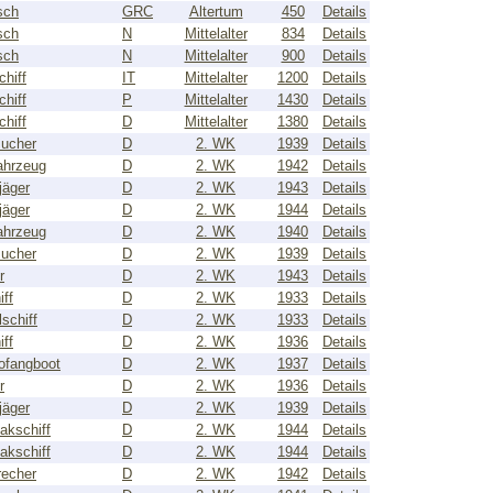
sch
GRC
Altertum
450
Details
sch
N
Mittelalter
834
Details
sch
N
Mittelalter
900
Details
chiff
IT
Mittelalter
1200
Details
chiff
P
Mittelalter
1430
Details
chiff
D
Mittelalter
1380
Details
ucher
D
2. WK
1939
Details
ahrzeug
D
2. WK
1942
Details
jäger
D
2. WK
1943
Details
jäger
D
2. WK
1944
Details
ahrzeug
D
2. WK
1940
Details
ucher
D
2. WK
1939
Details
r
D
2. WK
1943
Details
iff
D
2. WK
1933
Details
schiff
D
2. WK
1933
Details
iff
D
2. WK
1936
Details
ofangboot
D
2. WK
1937
Details
r
D
2. WK
1936
Details
jäger
D
2. WK
1939
Details
lakschiff
D
2. WK
1944
Details
lakschiff
D
2. WK
1944
Details
recher
D
2. WK
1942
Details