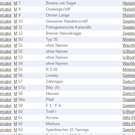
rcator
M
7
Bireme mit Segel
Histori
rcator
M
8
Osebergschiff
Histori
rcator
M
9
Ormen Lange
Histori
rcator
M
10
Genueser Handelsschiff
Segels
rcator
M
11
Portuguiesische Karavelle
Segels
rcator
M
12
Bremer Hansekogge
Segels
rcator
M
50
Typ 35
Minens
rcator
M
51
ohne Namen
Wachf
rcator
M
52
ohne Namen
U-Boot
rcator
M
53
ohne Namen
U-Boot
rcator
M
54
ohne Namen
Wachf
rcator
M
55
R 2-16
Minens
rcator
M
56
Loreley
Geleite
rcator
M
57
Zähringen
Zielsch
rcator
M
57a
Blitz (II)
Spezial
rcator
M
58
Hessen
Zielsch
rcator
M
58a
Pfeil
Torped
rcator
M
59
F 1 - F 6
Geleite
rcator
M
60
Treff I
U-Boot
rcator
M
61
Arcona
Hilfs-F
rcator
M
62
Medusa
Hilfs-F
rcator
M
63
Sperrbrecher 15 Taronga
Sperrb