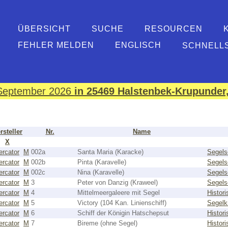
ÜBERSICHT
SUCHE
RESOURCEN
FEHLER MELDEN
ENGLISCH
SCHNELL
. September 2026
in 25469 Halstenbek-Krupunder,
rsteller
Nr.
Name
X
rcator
M
002a
Santa Maria (Karacke)
Segels
rcator
M
002b
Pinta (Karavelle)
Segels
rcator
M
002c
Nina (Karavelle)
Segels
rcator
M
3
Peter von Danzig (Kraweel)
Segels
rcator
M
4
Mittelmeergaleere mit Segel
Histori
rcator
M
5
Victory (104 Kan. Linienschiff)
Segelk
rcator
M
6
Schiff der Königin Hatschepsut
Histori
rcator
M
7
Bireme (ohne Segel)
Histori