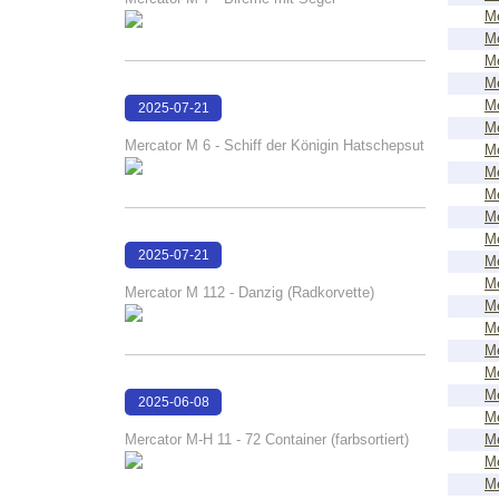
Me
Me
Me
Me
Me
2025-07-21
Me
17:01:44
Mercator M 6 - Schiff der Königin Hatschepsut
Me
Me
Me
Me
Me
2025-07-21
Me
17:00:15
Me
Mercator M 112 - Danzig (Radkorvette)
Me
Me
Me
Me
Me
2025-06-08
Me
17:26:05
Mercator M-H 11 - 72 Container (farbsortiert)
Me
Me
Me