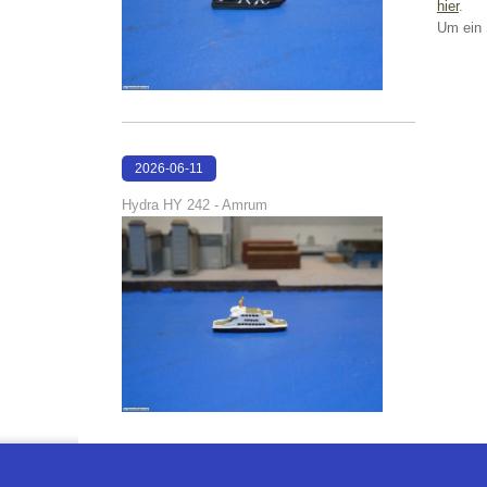
hier
.
Um ein 
2026-06-11
18:23:53
Hydra HY 242 - Amrum