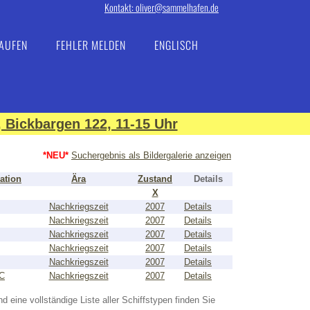
Kontakt: oliver@sammelhafen.de
AUFEN
FEHLER MELDEN
ENGLISCH
 Bickbargen 122, 11-15 Uhr
*NEU*
Suchergebnis als Bildergalerie anzeigen
ation
Ära
Zustand
Details
X
Nachkriegszeit
2007
Details
Nachkriegszeit
2007
Details
Nachkriegszeit
2007
Details
Nachkriegszeit
2007
Details
Nachkriegszeit
2007
Details
C
Nachkriegszeit
2007
Details
nd eine vollständige Liste aller Schiffstypen finden Sie