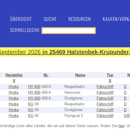
ÜBERSICHT
SUCHE
RESOURCEN
KAUFEN/VERK
SCHNELLSUCHE:
. September 2026
in 25469 Halstenbek-Krupunder,
Hersteller
Nr.
Name
Typ
N
X
X
Hydra
HY-400
400-5
Reeperbahn
Fährschiff
D
Hydra
HY-400
400-6
Harmonie
Fährschiff
D
Hydra
HY-400
400-8
Övelgönne
Fährschiff
D
Hydra
KU
38
Reeperbahn
Fährschiff
D
Hydra
KU
39
Övelgönne
Fährschiff
D
Hydra
KU
40
Flyingcat 5
Fährschiff
GR
lständige Liste aller Länder, die wir auf dieser Seite nutzen, finden Sie
hier
. U