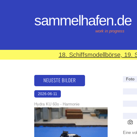
sammelhafen.de
work in progress
18. Schiffsmodellbörse, 19
NEUESTE BILDER
Foto
2026-06-11
18:24:34
Hydra KU 60o - Harmonie
Eine vol