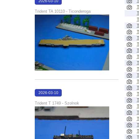
T
2026-03-10
T
17:13:59
Trident TA 10110 - Ticonderoga
T
T
T
T
T
T
T
T
T
T
T
T
T
2026-03-10
T
T
17:13:09
Trident T 1749 - Szolnok
T
T
T
T
T
T