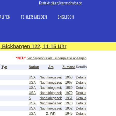
Kontakt: oliver@sammelhafen.de
AUFEN
FEHLER MELDEN
ENGLISCH
 Bickbargen 122, 11-15 Uhr
*NEU*
Suchergebnis als Bildergalerie anzeigen
Typ
Nation
Ära
Zustand
Details
USA
Nachkriegszeit
1968
Details
USA
Nachkriegszeit
1967
Details
USA
Nachkriegszeit
1969
Details
USA
Nachkriegszeit
1970
Details
S
Nachkriegszeit
1951
Details
USA
Nachkriegszeit
1970
Details
USA
Nachkriegszeit
1952
Details
USA
2. WK
1945
Details