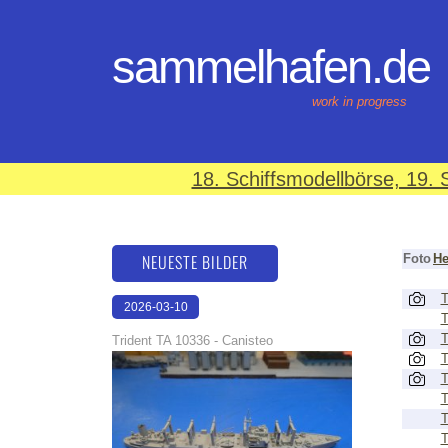
sammelhafen.de
work in progress
18. Schiffsmodellbörse, 19
NEUESTE BILDER
Foto
He
T
2026-03-10
T
17:14:42
T
Trident TA 10336 - Canisteo
T
T
T
T
T