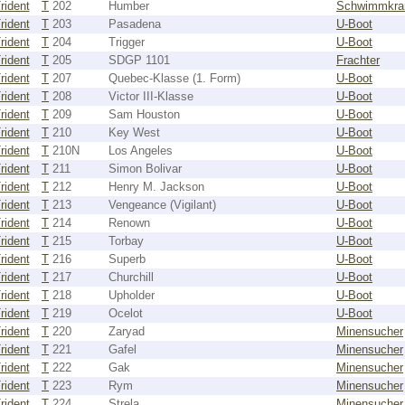
rident
T
202
Humber
Schwimmkra
rident
T
203
Pasadena
U-Boot
rident
T
204
Trigger
U-Boot
rident
T
205
SDGP 1101
Frachter
rident
T
207
Quebec-Klasse (1. Form)
U-Boot
rident
T
208
Victor III-Klasse
U-Boot
rident
T
209
Sam Houston
U-Boot
rident
T
210
Key West
U-Boot
rident
T
210N
Los Angeles
U-Boot
rident
T
211
Simon Bolivar
U-Boot
rident
T
212
Henry M. Jackson
U-Boot
rident
T
213
Vengeance (Vigilant)
U-Boot
rident
T
214
Renown
U-Boot
rident
T
215
Torbay
U-Boot
rident
T
216
Superb
U-Boot
rident
T
217
Churchill
U-Boot
rident
T
218
Upholder
U-Boot
rident
T
219
Ocelot
U-Boot
rident
T
220
Zaryad
Minensucher
rident
T
221
Gafel
Minensucher
rident
T
222
Gak
Minensucher
rident
T
223
Rym
Minensucher
rident
T
224
Strela
Minensucher