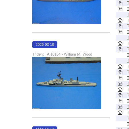
T
T
T
T
T
T
T
T
2026-03-10
T
17:14:09
Trident TA 10164 - William M. Wood
T
T
T
T
T
T
T
T
T
T
T
T
T