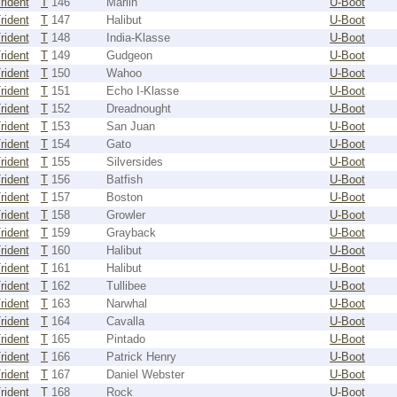
rident
T
146
Marlin
U-Boot
rident
T
147
Halibut
U-Boot
rident
T
148
India-Klasse
U-Boot
rident
T
149
Gudgeon
U-Boot
rident
T
150
Wahoo
U-Boot
rident
T
151
Echo I-Klasse
U-Boot
rident
T
152
Dreadnought
U-Boot
rident
T
153
San Juan
U-Boot
rident
T
154
Gato
U-Boot
rident
T
155
Silversides
U-Boot
rident
T
156
Batfish
U-Boot
rident
T
157
Boston
U-Boot
rident
T
158
Growler
U-Boot
rident
T
159
Grayback
U-Boot
rident
T
160
Halibut
U-Boot
rident
T
161
Halibut
U-Boot
rident
T
162
Tullibee
U-Boot
rident
T
163
Narwhal
U-Boot
rident
T
164
Cavalla
U-Boot
rident
T
165
Pintado
U-Boot
rident
T
166
Patrick Henry
U-Boot
rident
T
167
Daniel Webster
U-Boot
rident
T
168
Rock
U-Boot