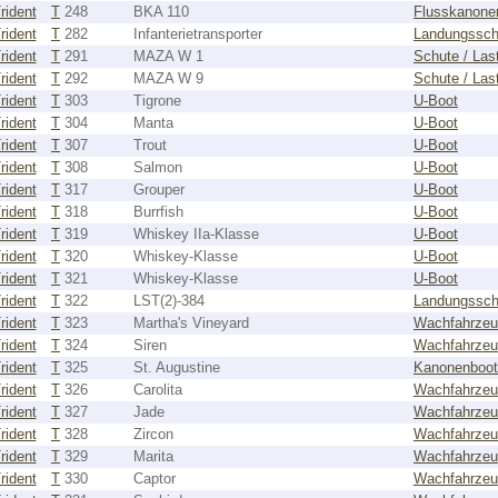
rident
T
248
BKA 110
Flusskanone
rident
T
282
Infanterietransporter
Landungsschi
rident
T
291
MAZA W 1
Schute / Las
rident
T
292
MAZA W 9
Schute / Las
rident
T
303
Tigrone
U-Boot
rident
T
304
Manta
U-Boot
rident
T
307
Trout
U-Boot
rident
T
308
Salmon
U-Boot
rident
T
317
Grouper
U-Boot
rident
T
318
Burrfish
U-Boot
rident
T
319
Whiskey IIa-Klasse
U-Boot
rident
T
320
Whiskey-Klasse
U-Boot
rident
T
321
Whiskey-Klasse
U-Boot
rident
T
322
LST(2)-384
Landungsschi
rident
T
323
Martha's Vineyard
Wachfahrze
rident
T
324
Siren
Wachfahrze
rident
T
325
St. Augustine
Kanonenboot
rident
T
326
Carolita
Wachfahrze
rident
T
327
Jade
Wachfahrze
rident
T
328
Zircon
Wachfahrze
rident
T
329
Marita
Wachfahrze
rident
T
330
Captor
Wachfahrze