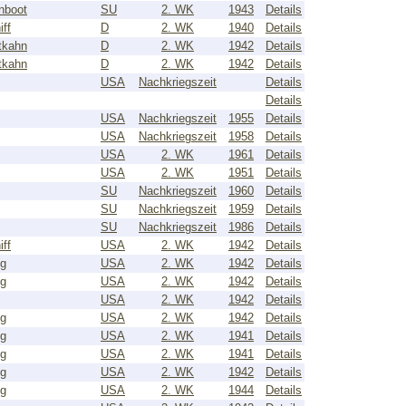
nboot
SU
2. WK
1943
Details
ff
D
2. WK
1940
Details
tkahn
D
2. WK
1942
Details
tkahn
D
2. WK
1942
Details
USA
Nachkriegszeit
Details
Details
USA
Nachkriegszeit
1955
Details
USA
Nachkriegszeit
1958
Details
USA
2. WK
1961
Details
USA
2. WK
1951
Details
SU
Nachkriegszeit
1960
Details
SU
Nachkriegszeit
1959
Details
SU
Nachkriegszeit
1986
Details
ff
USA
2. WK
1942
Details
ug
USA
2. WK
1942
Details
ug
USA
2. WK
1942
Details
USA
2. WK
1942
Details
ug
USA
2. WK
1942
Details
ug
USA
2. WK
1941
Details
ug
USA
2. WK
1941
Details
ug
USA
2. WK
1942
Details
ug
USA
2. WK
1944
Details