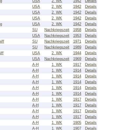
ug
USA
2. WK
1942
Details
USA
2. WK
1942
Details
USA
2. WK
1942
Details
USA
2. WK
1942
Details
ug
USA
2. WK
1942
Details
SU
Nachkriegszeit
1958
Details
USA
Nachkriegszeit
1953
Details
iff
SU
Nachkriegszeit
1971
Details
SU
Nachkriegszeit
1989
Details
ff
USA
2. WK
1944
Details
USA
Nachkriegszeit
1969
Details
A-H
1. WK
1917
Details
A-H
1. WK
1914
Details
A-H
1. WK
1914
Details
A-H
1. WK
1914
Details
A-H
1. WK
1914
Details
A-H
1. WK
1914
Details
A-H
1. WK
1917
Details
A-H
1. WK
1917
Details
A-H
1. WK
1917
Details
A-H
1. WK
1917
Details
A-H
1. WK
1905
Details
A-H
1. WK
1907
Details