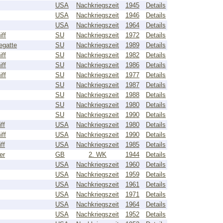
USA
Nachkriegszeit
1945
Details
USA
Nachkriegszeit
1946
Details
USA
Nachkriegszeit
1964
Details
ff
SU
Nachkriegszeit
1972
Details
egatte
SU
Nachkriegszeit
1989
Details
ff
SU
Nachkriegszeit
1982
Details
ff
SU
Nachkriegszeit
1986
Details
ff
SU
Nachkriegszeit
1977
Details
SU
Nachkriegszeit
1987
Details
SU
Nachkriegszeit
1988
Details
SU
Nachkriegszeit
1980
Details
SU
Nachkriegszeit
1990
Details
ff
USA
Nachkriegszeit
1980
Details
ff
USA
Nachkriegszeit
1990
Details
ff
USA
Nachkriegszeit
1985
Details
er
GB
2. WK
1944
Details
USA
Nachkriegszeit
1960
Details
USA
Nachkriegszeit
1959
Details
USA
Nachkriegszeit
1961
Details
USA
Nachkriegszeit
1971
Details
USA
Nachkriegszeit
1964
Details
USA
Nachkriegszeit
1952
Details