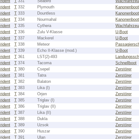
rident
T
331
Seabird
Wachfahrze
rident
T
332
Plymouth
Kanonenboot
rident
T
333
Dountless
Kanonenboot
rident
T
334
Nourmahal
Kanonenboot
rident
T
335
Cythera
Wachfahrze
rident
T
336
Zulu V-Klasse
U-Boot
rident
T
337
Mackerel
U-Boot
rident
T
338
Meteor
Passagiersch
rident
T
339
Echo II-Klasse (mod.)
U-Boot
rident
T
361
LST(2)-493
Landungsschi
rident
T
374
Tacoma
Schnellboot
rident
T
380
Csepel
Zerstörer
rident
T
381
Tatra
Zerstörer
rident
T
382
Balaton
Zerstörer
rident
T
383
Lika (I)
Zerstörer
rident
T
384
Orjen
Zerstörer
rident
T
385
Triglav (I)
Zerstörer
rident
T
386
Triglav (II)
Zerstörer
rident
T
387
Lika (II)
Zerstörer
rident
T
388
Dukla
Zerstörer
rident
T
389
Uzsok
Zerstörer
rident
T
390
Huszar
Zerstörer
rident
T
391
Ulan
Zerstörer