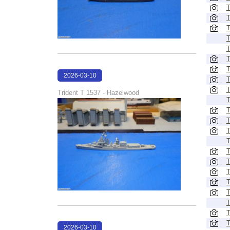
T
T
T
T
T
T
T
2026-03-10
T
17:12:33
T
Trident T 1537 - Hazelwood
T
T
T
T
T
T
T
T
T
T
T
T
T
2026-03-10