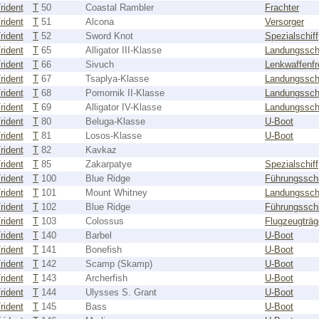
rident
T
50
Coastal Rambler
Frachter
rident
T
51
Alcona
Versorger
rident
T
52
Sword Knot
Spezialschiff
rident
T
65
Alligator III-Klasse
Landungsschi
rident
T
66
Sivuch
Lenkwaffenfr
rident
T
67
Tsaplya-Klasse
Landungsschi
rident
T
68
Pomornik II-Klasse
Landungsschi
rident
T
69
Alligator IV-Klasse
Landungsschi
rident
T
80
Beluga-Klasse
U-Boot
rident
T
81
Losos-Klasse
U-Boot
rident
T
82
Kavkaz
rident
T
85
Zakarpatye
Spezialschiff
rident
T
100
Blue Ridge
Führungsschi
rident
T
101
Mount Whitney
Landungsschi
rident
T
102
Blue Ridge
Führungsschi
rident
T
103
Colossus
Flugzeugträg
rident
T
140
Barbel
U-Boot
rident
T
141
Bonefish
U-Boot
rident
T
142
Scamp (Skamp)
U-Boot
rident
T
143
Archerfish
U-Boot
rident
T
144
Ulysses S. Grant
U-Boot
rident
T
145
Bass
U-Boot