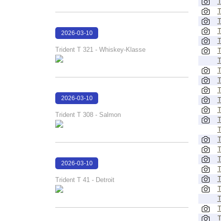
T
T
T
T
2026-03-10
T
17:10:19
Trident T 321 - Whiskey-Klasse
T
T
T
T
T
2026-03-10
T
T
17:10:09
Trident T 308 - Salmon
T
T
T
T
T
2026-03-10
T
17:08:48
T
Trident T 41 - Detroit
T
T
T
T