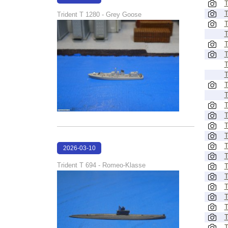
T
17:12:14
T
Trident T 1280 - Grey Goose
T
T
T
T
T
T
T
T
T
T
T
T
T
2026-03-10
T
17:11:43
Trident T 694 - Romeo-Klasse
T
T
T
T
T
T
T