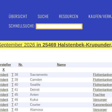
ÜBERSICHT
SUCHE
RESOURCEN
KAUFEN/VERK
SCHNELLSUCHE:
. September 2026
in 25469 Halstenbek-Krupunder,
rsteller
Nr.
Name
X
rident
T
38
Sacramento
Flottentanker
rident
T
39
Camden
Flottentanker
rident
T
40
Seattle
Flottentanker
rident
T
41
Detroit
Flottentanker
rident
T
45
Anten
Frachter
rident
T
46
Kukui
Versorger
rident
T
47
Courier
Kanonenboot
rident
T
49
Alamosa
Versorger