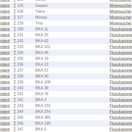
rident
T
225
Garpun
Minensucher
rident
T
226
Yakor
Minensucher
rident
T
227
Minrep
Minensucher
rident
T
229
Tros
Minensucher
rident
T
230
BKA 11
Flusskanone
rident
T
231
BKA 25
Flusskanone
rident
T
232
BKA 62
Flusskanone
rident
T
233
BKA 101
Flusskanone
rident
T
234
BKA 48
Flusskanone
rident
T
235
BKA 19
Flusskanone
rident
T
236
BKA 13
Flusskanone
rident
T
237
BKA 57
Flusskanone
rident
T
238
BKA 90
Flusskanone
rident
T
239
BKA 108
Flusskanone
rident
T
240
BKA 39
Flusskanone
rident
T
241
BKA 76
Flusskanone
rident
T
242
BKA 3
Flusskanone
rident
T
243
BKA 232
Flusskanone
rident
T
244
BKA 374
Flusskanone
rident
T
245
BKA 385
Flusskanone
rident
T
246
BKA 140
Flusskanone
rident
T
247
BKA 5
Flusskanone