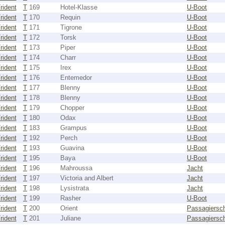
rident
T
169
Hotel-Klasse
U-Boot
rident
T
170
Requin
U-Boot
rident
T
171
Tigrone
U-Boot
rident
T
172
Torsk
U-Boot
rident
T
173
Piper
U-Boot
rident
T
174
Charr
U-Boot
rident
T
175
Irex
U-Boot
rident
T
176
Entemedor
U-Boot
rident
T
177
Blenny
U-Boot
rident
T
178
Blenny
U-Boot
rident
T
179
Chopper
U-Boot
rident
T
180
Odax
U-Boot
rident
T
183
Grampus
U-Boot
rident
T
192
Perch
U-Boot
rident
T
193
Guavina
U-Boot
rident
T
195
Baya
U-Boot
rident
T
196
Mahroussa
Jacht
rident
T
197
Victoria and Albert
Jacht
rident
T
198
Lysistrata
Jacht
rident
T
199
Rasher
U-Boot
rident
T
200
Orient
Passagiersch
rident
T
201
Juliane
Passagiersch