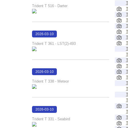
T
17:11:03
Trident T 516 - Darter
T
T
T
T
T
2026-03-10
T
17:10:52
T
Trident T 361 - LST(2)-493
T
T
T
T
T
2026-03-10
T
17:10:41
Trident T 338 - Meteor
T
T
T
T
T
2026-03-10
T
17:10:32
T
Trident T 331 - Seabird
T