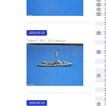
T
T
T
T
T
T
T
2026-03-10
T
17:11:30
Trident T 632 - SO-1-Klasse
T
T
T
T
T
T
T
T
T
T
T
T
T
2026-03-10
T