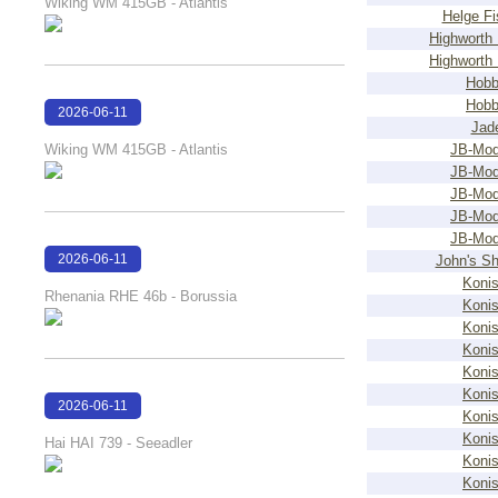
Wiking WM 415GB - Atlantis
Helge Fi
Highworth
Highworth
Hob
Hob
2026-06-11
Jad
18:16:35
Wiking WM 415GB - Atlantis
JB-Mod
JB-Mod
JB-Mod
JB-Mod
JB-Mod
2026-06-11
John's Sh
Konis
18:15:50
Rhenania RHE 46b - Borussia
Konis
Konis
Konis
Konis
Konis
2026-06-11
Konis
18:13:59
Konis
Hai HAI 739 - Seeadler
Konis
Konis