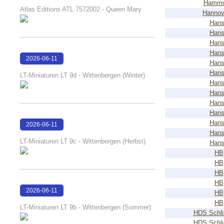
Hammo
14:22:34
Atlas Editions ATL 7572002 - Queen Mary
Hannov
Han
Han
Han
Han
2026-06-11
Han
18:53:08
Han
LT-Miniaturen LT 9d - Wittenbergen (Winter)
Han
Han
Han
Han
Han
2026-06-11
Han
18:53:05
LT-Miniaturen LT 9c - Wittenbergen (Herbst)
Han
HB
HB
HB
HB
2026-06-11
HB
18:53:02
HB
LT-Miniaturen LT 9b - Wittenbergen (Sommer)
HDS Schli
HDS Schli