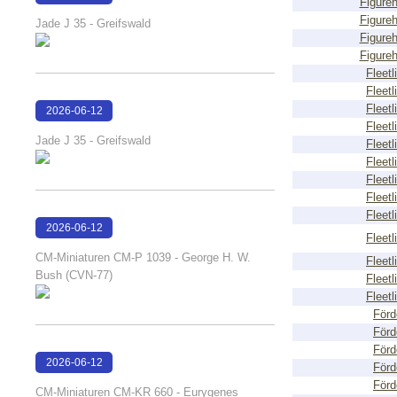
Figure
15:16:05
Figure
Jade J 35 - Greifswald
Figure
Figure
Fleetl
Fleetl
Fleetl
2026-06-12
Fleetl
15:16:00
Jade J 35 - Greifswald
Fleetl
Fleetl
Fleetl
Fleetl
Fleetl
2026-06-12
Fleetl
15:07:49
CM-Miniaturen CM-P 1039 - George H. W.
Fleetl
Bush (CVN-77)
Fleetl
Fleetl
Förd
Förd
Förd
2026-06-12
Förd
15:07:36
Förd
CM-Miniaturen CM-KR 660 - Eurygenes