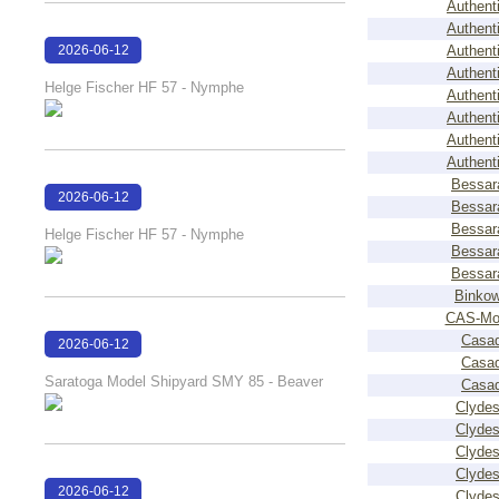
Authent
Authent
2026-06-12
Authent
Authent
15:32:21
Helge Fischer HF 57 - Nymphe
Authent
Authent
Authent
Authent
Bessar
2026-06-12
Bessar
15:32:10
Bessar
Helge Fischer HF 57 - Nymphe
Bessar
Bessar
Binkow
CAS-Mod
Casad
2026-06-12
Casad
15:29:31
Saratoga Model Shipyard SMY 85 - Beaver
Casad
Clydes
Clydes
Clydes
Clydes
2026-06-12
Clydes