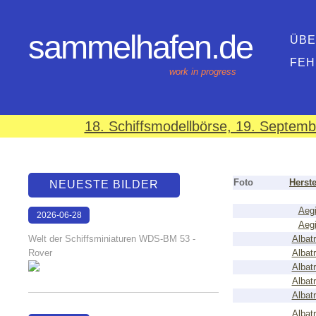
sammelhafen.de
ÜBE
FEH
work in progress
18. Schiffsmodellbörse, 19. Septem
Foto
Herste
NEUESTE BILDER
Aegi
2026-06-28
Aegi
17:08:46
Welt der Schiffsminiaturen WDS-BM 53 -
Albat
Rover
Albat
Albat
Albat
Albat
Albat