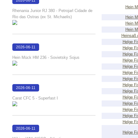
2026-06-11
Hein M
18:22:55
Rhenania Junior RJ 380 - Petrojarl Cidade de
Rio das Ostras (ex St. Michaelis)
Hein M
Hein M
Hein M
Heinsaß 
Helge Fi
2026-06-11
Helge Fi
Helge Fi
18:21:36
Hein Mück HM 236 - Sovietsky Sojus
Helge Fi
Helge Fi
Helge Fi
Helge Fi
Helge Fi
2026-06-11
Helge Fi
18:17:45
Helge Fi
Carat CFC 5 - Superfast I
Helge Fi
Helge Fi
Helge Fi
Helge Fi
2026-06-11
Helge Fi
18:16:39