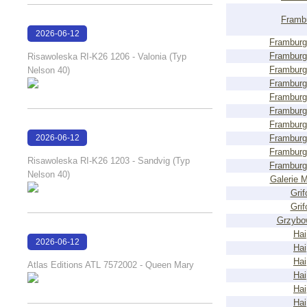
Framb
2026-06-12
Framburg
14:50:20
Framburg
Risawoleska RI-K26 1206 - Valonia (Typ
Framburg
Nelson 40)
Framburg
Framburg
Framburg
Framburg
2026-06-12
Framburg
Framburg
14:45:40
Risawoleska RI-K26 1203 - Sandvig (Typ
Framburg
Nelson 40)
Galerie M
Grif
Grif
Grzybo
Hai
2026-06-12
Hai
14:23:04
Hai
Atlas Editions ATL 7572002 - Queen Mary
Hai
Hai
Hai