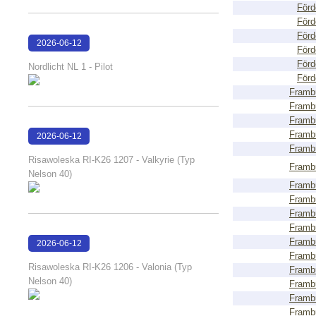
Förd
Förd
Förd
2026-06-12
Förd
15:01:11
Förd
Nordlicht NL 1 - Pilot
Förd
Framb
Framb
Framb
Framb
2026-06-12
Framb
14:56:13
Risawoleska RI-K26 1207 - Valkyrie (Typ
Framb
Nelson 40)
Framb
Framb
Framb
Framb
Framb
2026-06-12
Framb
14:55:51
Risawoleska RI-K26 1206 - Valonia (Typ
Framb
Nelson 40)
Framb
Framb
Framb