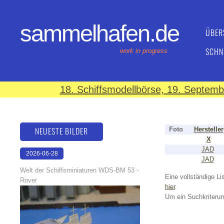
sammelhafen.de
ÜBER
SCHN
work in progress
18. Schiffsmodellbörse, 19. Septem
NEUESTE BILDER
Foto
Hersteller
X
JAD
2026-06-28
JAD
17:08:46
Welt der Schiffsminiaturen WDS-BM 53 -
Eine vollständige Lis
Rover
hier
.
Um ein Suchkriterum