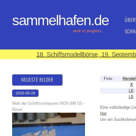
sammelhafen.de
ÜBER
SCHN
work in progress
18. Schiffsmodellbörse, 19. Septem
NEUESTE BILDER
Foto
Herstel
X
LB
2026-06-28
LB
17:08:46
Welt der Schiffsminiaturen WDS-BM 53 -
Eine vollständige Lis
Rover
hier
.
Um ein Suchkriterum