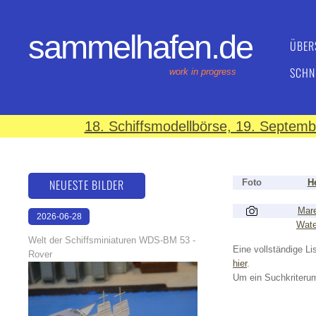
sammelhafen.de
ÜBER
SCHN
work in progress
18. Schiffsmodellbörse, 19. Septem
NEUESTE BILDER
Foto
He
Mar
2026-06-28
Water
17:08:46
Welt der Schiffsminiaturen WDS-BM 53 -
Eine vollständige Lis
Rover
hier
.
Um ein Suchkriterum