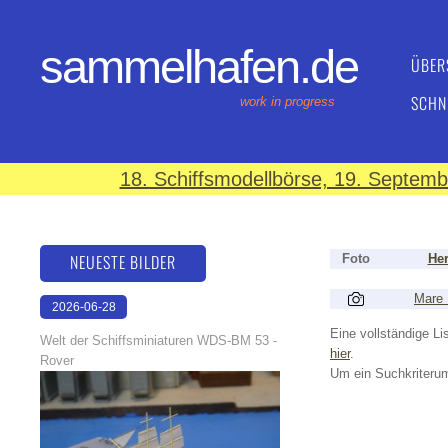
sammelhafen.de
ÜBER
SCHN
work in progress
18. Schiffsmodellbörse, 19. Septem
NEUESTE BILDER
Foto
Her
Mare
2026-06-28
17:08:46
Eine vollständige Lis
Welt der Schiffsminiaturen WDS-BM 53 -
hier
.
Rover
Um ein Suchkriterum