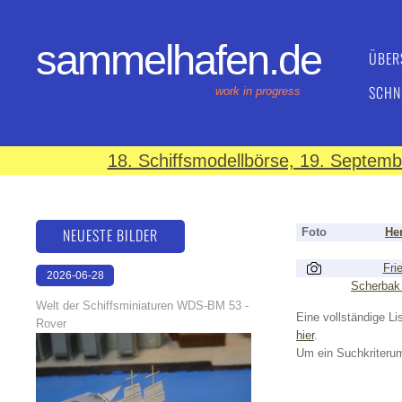
sammelhafen.de
ÜBER
SCHN
work in progress
18. Schiffsmodellbörse, 19. Septem
NEUESTE BILDER
Foto
Her
Fri
2026-06-28
Scherbak
17:08:46
Welt der Schiffsminiaturen WDS-BM 53 -
Eine vollständige Lis
Rover
hier
.
Um ein Suchkriterum