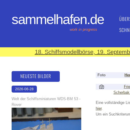
sammelhafen.de
ÜBER
SCHN
work in progress
18. Schiffsmodellbörse, 19. Septem
NEUESTE BILDER
Foto
Her
Fri
2026-06-28
Scherbak
17:08:46
Welt der Schiffsminiaturen WDS-BM 53 -
Eine vollständige Lis
Rover
hier
.
Um ein Suchkriterum