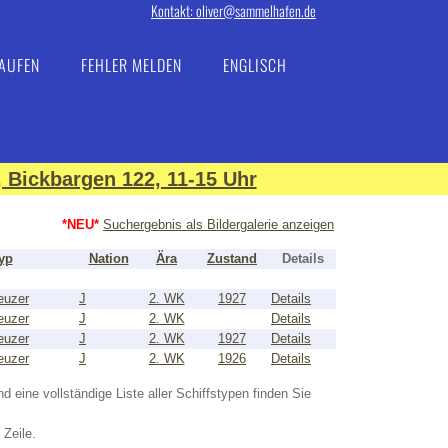
Kontakt: oliver@sammelhafen.de
AUFEN
FEHLER MELDEN
ENGLISCH
 Bickbargen 122, 11-15 Uhr
*NEU*
Suchergebnis als Bildergalerie anzeigen
yp
Nation
Ära
Zustand
Details
euzer
J
2. WK
1927
Details
euzer
J
2. WK
Details
euzer
J
2. WK
1927
Details
euzer
J
2. WK
1926
Details
nd eine vollständige Liste aller Schiffstypen finden Sie
 Zeile.