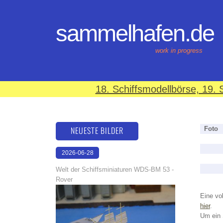
sammelhafen.de
work in progress
18. Schiffsmodellbörse, 19
NEUESTE BILDER
Foto
2026-06-28
17:08:46
Welt der Schiffsminiaturen WDS-BM 53 -
Rover
Eine vol
hier
.
Um ein 