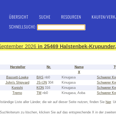
ÜBERSICHT
SUCHE
RESOURCEN
KAUFEN/VERK
SCHNELLSUCHE:
. September 2026
in 25469 Halstenbek-Krupunder,
Hersteller
Nr.
Name
T
X
Bassett-Lowke
BAS
nb0
Kinugasa
Schwerer Kr
John's Shipyard
JS-IJN
304
Kinugasa
Schwerer Kr
Konishi
KON
316
Kinugasa
Schwerer Kr
Tremo
TM
nb0
Kinugasa, Aoba
Schwerer Kr
lständige Liste aller Länder, die wir auf dieser Seite nutzen, finden Sie
hier
. U
Suchkriterum zu löschen, klicken Sie auf das entsprechende X in der zweiten