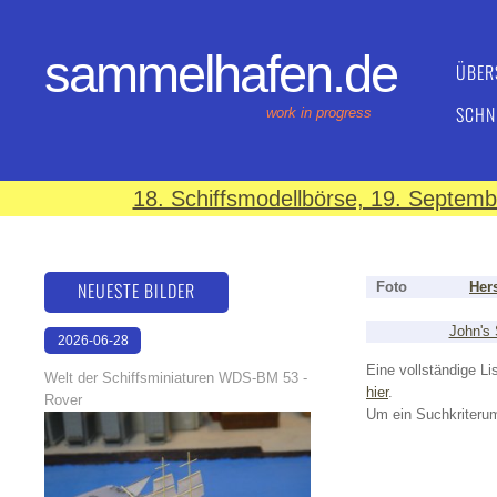
sammelhafen.de
ÜBER
SCHN
work in progress
18. Schiffsmodellbörse, 19. Septem
NEUESTE BILDER
Foto
Hers
John's 
2026-06-28
17:08:46
Eine vollständige Lis
Welt der Schiffsminiaturen WDS-BM 53 -
hier
.
Rover
Um ein Suchkriterum