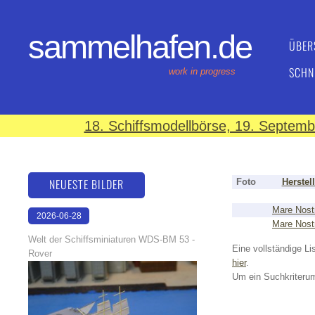
sammelhafen.de
ÜBER
SCHN
work in progress
18. Schiffsmodellbörse, 19. Septem
NEUESTE BILDER
Foto
Herstell
Mare Nos
2026-06-28
Mare Nos
17:08:46
Welt der Schiffsminiaturen WDS-BM 53 -
Eine vollständige Lis
Rover
hier
.
Um ein Suchkriterum