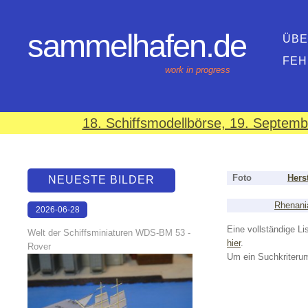
sammelhafen.de
ÜBE
FEH
work in progress
18. Schiffsmodellbörse, 19. Septem
Foto
Herst
NEUESTE BILDER
Rhenani
2026-06-28
17:08:46
Eine vollständige Lis
Welt der Schiffsminiaturen WDS-BM 53 -
hier
.
Rover
Um ein Suchkriterum