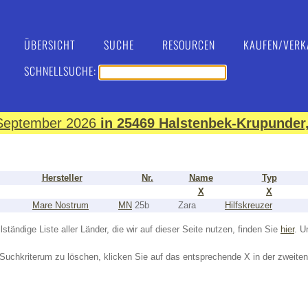
ÜBERSICHT
SUCHE
RESOURCEN
KAUFEN/VERK
SCHNELLSUCHE:
. September 2026
in 25469 Halstenbek-Krupunder,
Hersteller
Nr.
Name
Typ
X
X
Mare Nostrum
MN
25b
Zara
Hilfskreuzer
lständige Liste aller Länder, die wir auf dieser Seite nutzen, finden Sie
hier
. U
Suchkriterum zu löschen, klicken Sie auf das entsprechende X in der zweiten