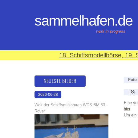
sammelhafen.de
work in progress
18. Schiffsmodellbörse, 19
NEUESTE BILDER
Foto
2026-06-28
17:08:46
Eine vol
Welt der Schiffsminiaturen WDS-BM 53 -
hier
.
Rover
Um ein 