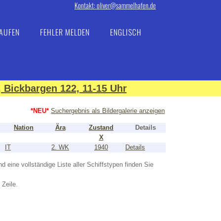
Kontakt: oliver@sammelhafen.de
AUFEN
FEHLER MELDEN
ENGLISCH
 Bickbargen 122, 11-15 Uhr
*NEU*
Suchergebnis als Bildergalerie anzeigen
Nation
Ära
Zustand
Details
X
IT
2. WK
1940
Details
nd eine vollständige Liste aller Schiffstypen finden Sie
 Zeile.