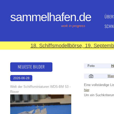
sammelhafen.de
ÜBER
SCHN
work in progress
18. Schiffsmodellbörse, 19. Septem
NEUESTE BILDER
Foto
H
Mar
2026-06-28
17:08:46
Eine vollständige Lis
Welt der Schiffsminiaturen WDS-BM 53 -
hier
.
Rover
Um ein Suchkriterum