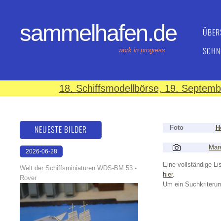
sammelhafen.de
ÜBER
SCHN
work in progress
18. Schiffsmodellbörse, 19. Septem
NEUESTE BILDER
Foto
H
Mar
2026-06-28
17:08:46
Eine vollständige Lis
Welt der Schiffsminiaturen WDS-BM 53 -
hier
.
Rover
Um ein Suchkriterum