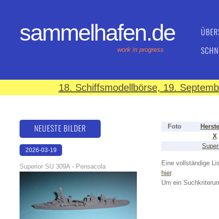
sammelhafen.de
ÜBER
SCHN
work in progress
18. Schiffsmodellbörse, 19. Septem
NEUESTE BILDER
Foto
Herste
X
Super
2026-03-19
16:08:12
Eine vollständige Lis
Superior SU 309A - Pensacola
hier
.
Um ein Suchkriterum