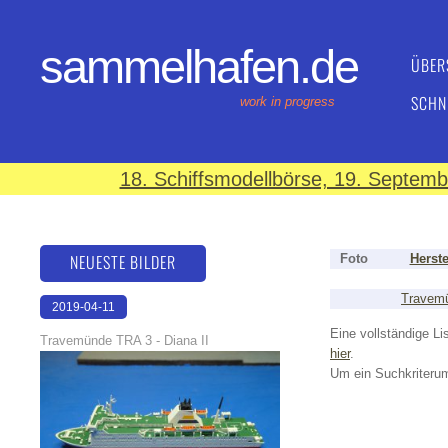
sammelhafen.de
ÜBER
SCHN
work in progress
18. Schiffsmodellbörse, 19. Septem
NEUESTE BILDER
Foto
Herste
Travem
2019-04-11
18:04:48
Eine vollständige Lis
Travemünde TRA 3 - Diana II
hier
.
Um ein Suchkriterum