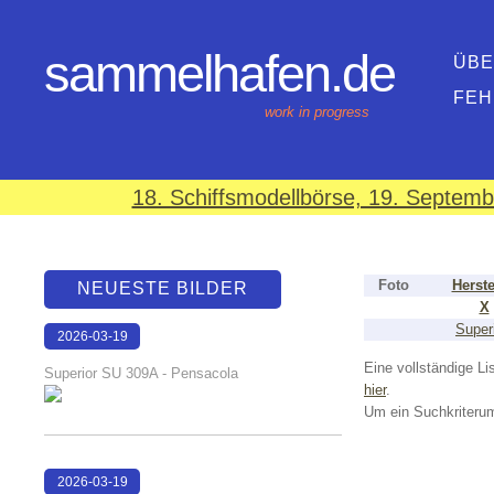
sammelhafen.de
ÜBE
FEH
work in progress
18. Schiffsmodellbörse, 19. Septem
Foto
Herste
NEUESTE BILDER
X
Super
2026-03-19
16:08:12
Eine vollständige Lis
Superior SU 309A - Pensacola
hier
.
Um ein Suchkriterum
2026-03-19