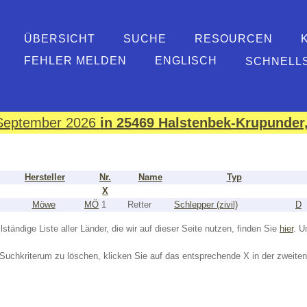
ÜBERSICHT
SUCHE
RESOURCEN
FEHLER MELDEN
ENGLISCH
SCHNELL
. September 2026
in 25469 Halstenbek-Krupunder,
Hersteller
Nr.
Name
Typ
X
Möwe
MÖ
1
Retter
Schlepper (zivil)
D
lständige Liste aller Länder, die wir auf dieser Seite nutzen, finden Sie
hier
. U
Suchkriterum zu löschen, klicken Sie auf das entsprechende X in der zweiten