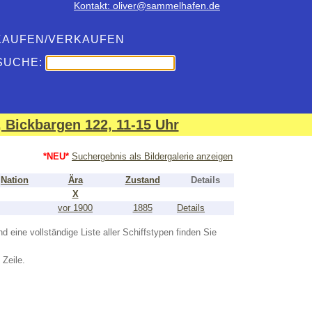
Kontakt: oliver@sammelhafen.de
KAUFEN/VERKAUFEN
SUCHE:
 Bickbargen 122, 11-15 Uhr
*NEU*
Suchergebnis als Bildergalerie anzeigen
Nation
Ära
Zustand
Details
X
vor 1900
1885
Details
nd eine vollständige Liste aller Schiffstypen finden Sie
 Zeile.