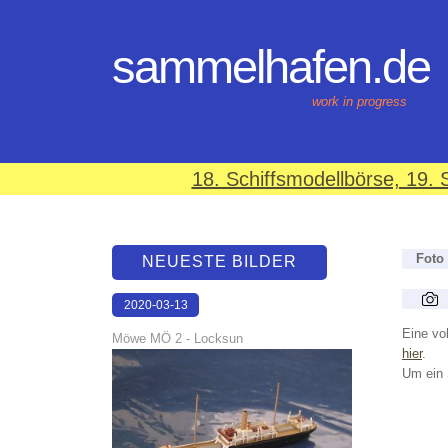
sammelhafen.de
work in progress
18. Schiffsmodellbörse, 19
Foto
NEUESTE BILDER
2020-03-13
17:42:01
Eine vol
Möwe MÖ 2 - Locksun
hier
.
Um ein 