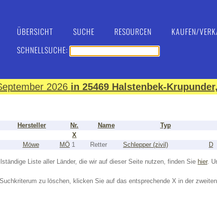
ÜBERSICHT
SUCHE
RESOURCEN
KAUFEN/VERK
SCHNELLSUCHE:
. September 2026
in 25469 Halstenbek-Krupunder,
Hersteller
Nr.
Name
Typ
X
Möwe
MÖ
1
Retter
Schlepper (zivil)
D
lständige Liste aller Länder, die wir auf dieser Seite nutzen, finden Sie
hier
. U
Suchkriterum zu löschen, klicken Sie auf das entsprechende X in der zweiten