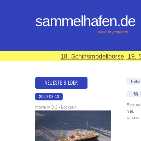
sammelhafen.de
work in progress
18. Schiffsmodellbörse, 19
NEUESTE BILDER
Foto
2020-03-13
17:42:01
Eine vol
Möwe MÖ 2 - Locksun
hier
.
Um ein 