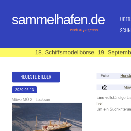
sammelhafen.de
ÜBER
SCHN
work in progress
18. Schiffsmodellbörse, 19. Septem
NEUESTE BILDER
Foto
Herste
Möw
2020-03-13
17:42:01
Eine vollständige Lis
Möwe MÖ 2 - Locksun
hier
.
Um ein Suchkriterum