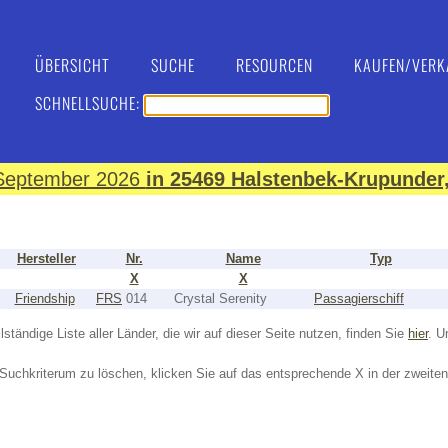
ÜBERSICHT
SUCHE
RESOURCEN
KAUFEN/VERK
SCHNELLSUCHE:
. September 2026
in 25469 Halstenbek-Krupunder,
Hersteller
Nr.
Name
Typ
X
X
Friendship
FRS
014
Crystal Serenity
Passagierschiff
lständige Liste aller Länder, die wir auf dieser Seite nutzen, finden Sie
hier
. U
Suchkriterum zu löschen, klicken Sie auf das entsprechende X in der zweiten