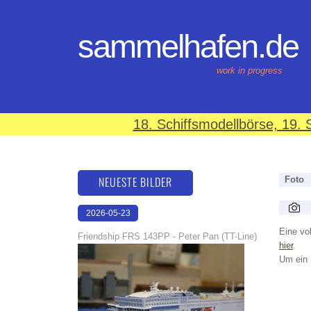
sammelhafen.de
work in progress
18. Schiffsmodellbörse, 19
NEUESTE BILDER
Foto
2026-05-23
22:31:34
Eine vol
Friendship FRS 143PP - Peter Pan (TT-Line)
hier
.
Um ein 