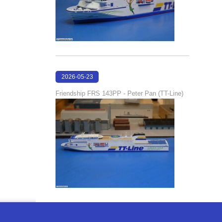
2026-05-23
22:30:26
Friendship FRS 143PP - Peter Pan (TT-Line)