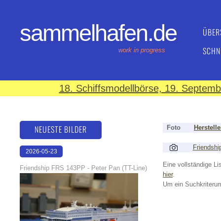
sammelhafen.de
ÜBER
SCHN
work in progress
18. Schiffsmodellbörse, 19. Septem
NEUESTE BILDER
Foto
Herstelle
Friendshi
2026-05-23
22:31:34
Eine vollständige Lis
Friendship FRS 143PP - Peter Pan (TT-Line)
hier
.
Um ein Suchkriterum