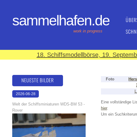
sammelhafen.de
ÜBER
SCHN
work in progress
18. Schiffsmodellbörse, 19. Septem
NEUESTE BILDER
Foto
Hers
L
2026-06-28
17:08:46
Eine vollständige Lis
Welt der Schiffsminiaturen WDS-BM 53 -
hier
.
Rover
Um ein Suchkriterum