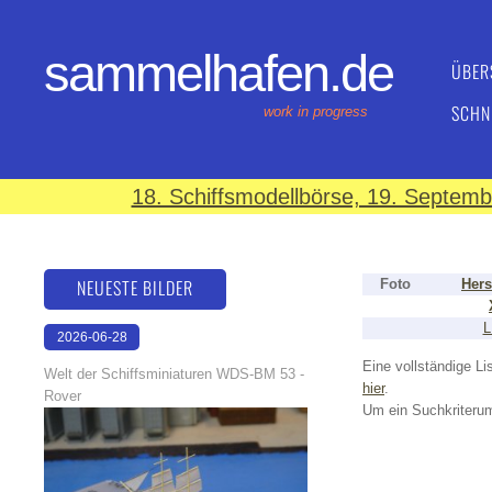
sammelhafen.de
ÜBER
SCHN
work in progress
18. Schiffsmodellbörse, 19. Septem
NEUESTE BILDER
Foto
Hers
L
2026-06-28
17:08:46
Eine vollständige Lis
Welt der Schiffsminiaturen WDS-BM 53 -
hier
.
Rover
Um ein Suchkriterum