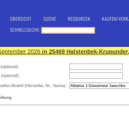
ÜBERSICHT
SUCHE
RESOURCEN
KAUFEN/VERK
SCHNELLSUCHE:
. September 2026
in 25469 Halstenbek-Krupunder,
optional):
 (optional):
haftes Modell (Hersteller, Nr., Name):
eibung