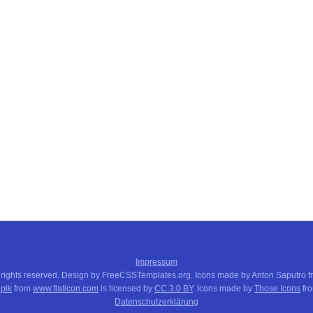
Impressum
 rights reserved. Design by FreeCSSTemplates.org. Icons made by Anton Saputro 
pik
from
www.flaticon.com
is licensed by
CC 3.0 BY
. Icons made by
Those Icons
fr
Datenschutzerklärung