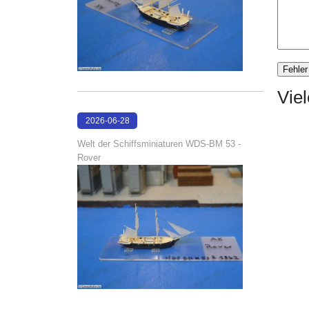
Vie
2026-06-28
17:08:38
Welt der Schiffsminiaturen WDS-BM 53 -
Rover