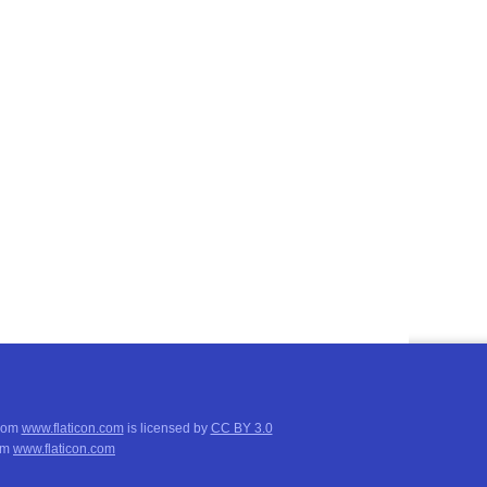
from
www.flaticon.com
is licensed by
CC BY 3.0
om
www.flaticon.com