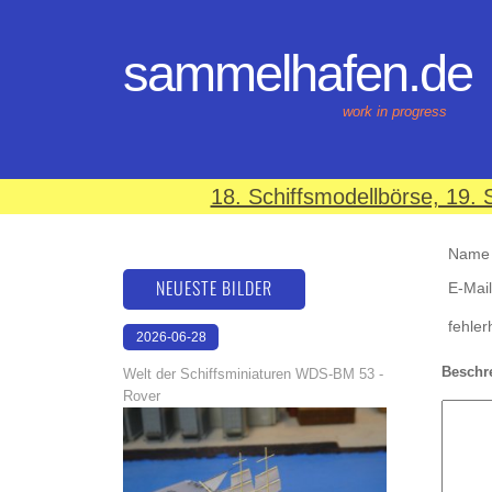
sammelhafen.de
work in progress
18. Schiffsmodellbörse, 19
Name (
NEUESTE BILDER
E-Mail
fehler
2026-06-28
17:08:46
Beschr
Welt der Schiffsminiaturen WDS-BM 53 -
Rover