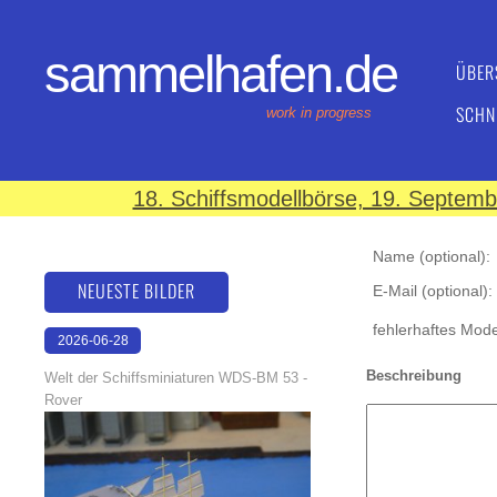
sammelhafen.de
ÜBER
SCHN
work in progress
18. Schiffsmodellbörse, 19. Septem
Name (optional):
NEUESTE BILDER
E-Mail (optional):
fehlerhaftes Model
2026-06-28
17:08:46
Beschreibung
Welt der Schiffsminiaturen WDS-BM 53 -
Rover