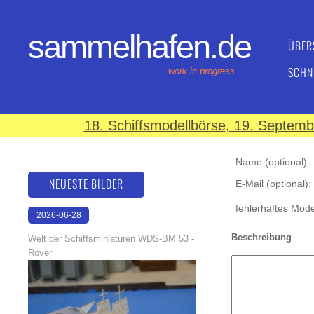
sammelhafen.de
ÜBER
SCHN
work in progress
18. Schiffsmodellbörse, 19. Septem
Name (optional):
NEUESTE BILDER
E-Mail (optional):
fehlerhaftes Model
2026-06-28
17:08:46
Beschreibung
Welt der Schiffsminiaturen WDS-BM 53 -
Rover