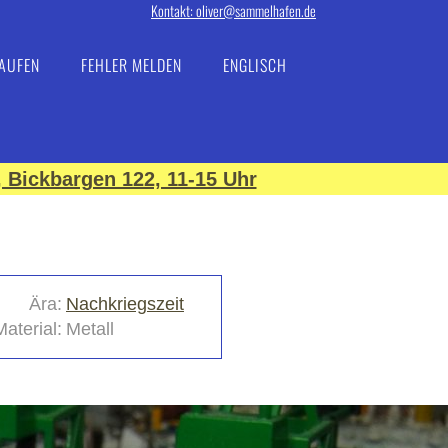
Kontakt: oliver@sammelhafen.de
AUFEN
FEHLER MELDEN
ENGLISCH
 Bickbargen 122, 11-15 Uhr
Ära:
Nachkriegszeit
Material:
Metall