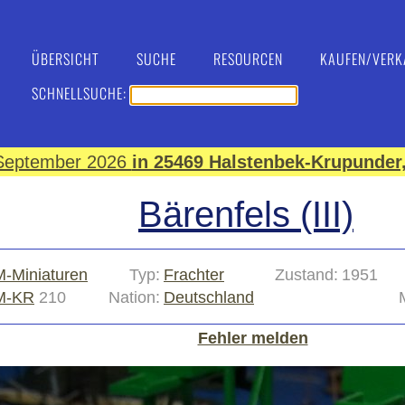
ÜBERSICHT
SUCHE
RESOURCEN
KAUFEN/VERK
SCHNELLSUCHE:
. September 2026
in 25469 Halstenbek-Krupunder,
Bärenfels (III)
-Miniaturen
Typ:
Frachter
Zustand:
1951
M-KR
210
Nation:
Deutschland
Fehler melden