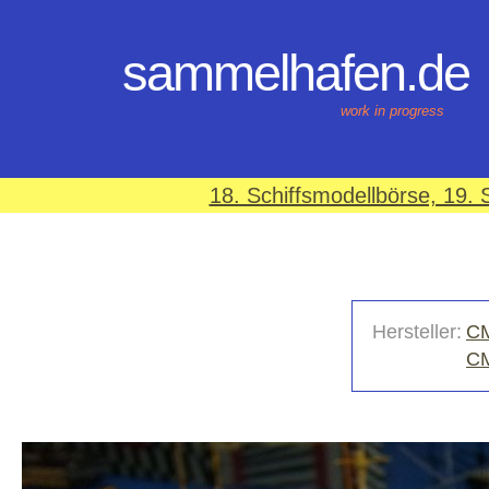
sammelhafen.de
work in progress
18. Schiffsmodellbörse, 19
Hersteller:
CM
C