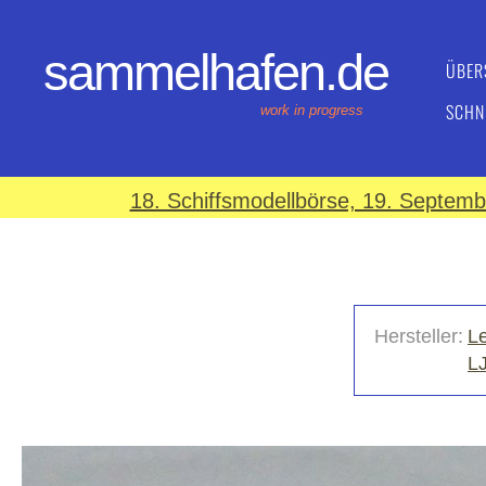
sammelhafen.de
ÜBER
SCHN
work in progress
18. Schiffsmodellbörse, 19. Septem
Hersteller:
L
L