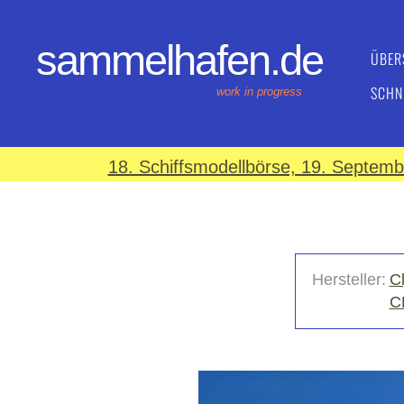
sammelhafen.de
ÜBER
SCHN
work in progress
18. Schiffsmodellbörse, 19. Septem
Hersteller:
C
C