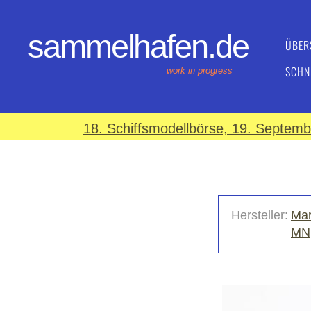
sammelhafen.de
ÜBER
SCHN
work in progress
18. Schiffsmodellbörse, 19. Septem
Hersteller:
Mar
MN