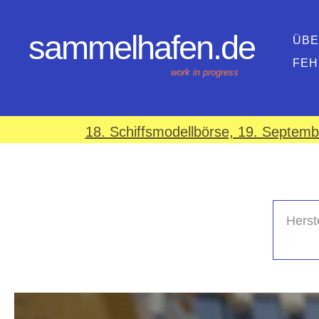
sammelhafen.de
ÜBE
FEH
work in progress
18. Schiffsmodellbörse, 19. Septem
Herste