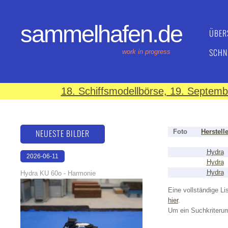
sammelhafen.de
ÜBER
SCHN
work in progress
18. Schiffsmodellbörse, 19. Septem
NEUESTE BILDER
Foto
Herstell
Hydra
2026-06-11
Hydra
18:24:34
Hydra
Hydra KU 60o - Harmonie
Eine vollständige Lis
hier
.
Um ein Suchkriterum