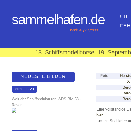
sammelhafen.de
ÜBE
FEH
work in progress
18. Schiffsmodellbörse, 19. Septem
Foto
Herste
NEUESTE BILDER
X
Berg
2026-06-28
Berg
17:08:46
Welt der Schiffsminiaturen WDS-BM 53 -
Berg
Rover
Eine vollständige Lis
hier
.
Um ein Suchkriterum