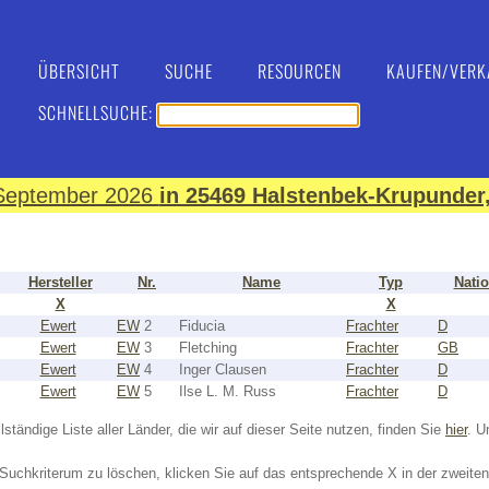
ÜBERSICHT
SUCHE
RESOURCEN
KAUFEN/VERK
SCHNELLSUCHE:
. September 2026
in 25469 Halstenbek-Krupunder,
Hersteller
Nr.
Name
Typ
Nati
X
X
Ewert
EW
2
Fiducia
Frachter
D
Ewert
EW
3
Fletching
Frachter
GB
Ewert
EW
4
Inger Clausen
Frachter
D
Ewert
EW
5
Ilse L. M. Russ
Frachter
D
lständige Liste aller Länder, die wir auf dieser Seite nutzen, finden Sie
hier
. U
Suchkriterum zu löschen, klicken Sie auf das entsprechende X in der zweiten