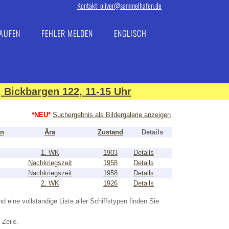
Kontakt: oliver@sammelhafen.de
AUFEN
FEHLER MELDEN
ENGLISCH
 Bickbargen 122, 11-15 Uhr
*NEU*
Suchergebnis als Bildergalerie anzeigen
on
Ära
Zustand
Details
1. WK
1903
Details
Nachkriegszeit
1958
Details
Nachkriegszeit
1958
Details
2. WK
1926
Details
nd eine vollständige Liste aller Schiffstypen finden Sie
 Zeile.