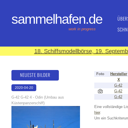
sammelhafen.de
ÜBER
SCHN
work in progress
18. Schiffsmodellbörse, 19. Septem
NEUESTE BILDER
Foto
Hersteller
X
G-42
2020-04-20
G-42
17:22:20
G-42
G-42 G-42 4 - Odin (Umbau aus
Küstenpanzerschiff)
Eine vollständige Lis
hier
.
Um ein Suchkriterum