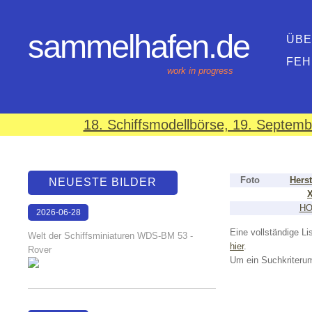
sammelhafen.de
ÜBE
FEH
work in progress
18. Schiffsmodellbörse, 19. Septem
Foto
Herst
NEUESTE BILDER
H
2026-06-28
17:08:46
Eine vollständige Lis
Welt der Schiffsminiaturen WDS-BM 53 -
hier
.
Rover
Um ein Suchkriterum