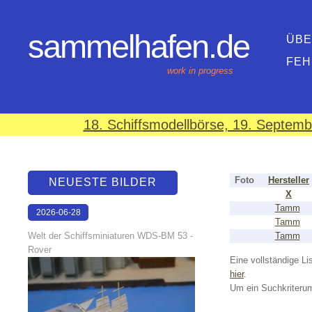
sammelhafen.de
ÜBE
FEH
work in progress
18. Schiffsmodellbörse, 19. Septem
Foto
Hersteller
NEUESTE BILDER
X
Tamm
2026-06-28
Tamm
17:08:46
Welt der Schiffsminiaturen WDS-BM 53 -
Tamm
Rover
Eine vollständige Lis
hier
.
Um ein Suchkriterum