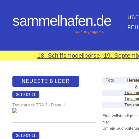
sammelhafen.de
ÜBE
FEH
work in progress
18. Schiffsmodellbörse, 19. Septem
Foto
Herste
NEUESTE BILDER
X
Travem
2019-04-11
Travem
18:04:48
Travemünde TRA 3 - Diana II
Travem
Eine vollständige Lis
hier
.
Um ein Suchkriterum
2019-04-11