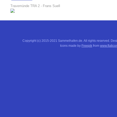
18:04:37
Travemünde TRA 2 - Frans Suell
Copyright (c) 2015-2021 Sammelhafen.de. All rights reserved. De
Icons made by
Freepik
from
www.flatico